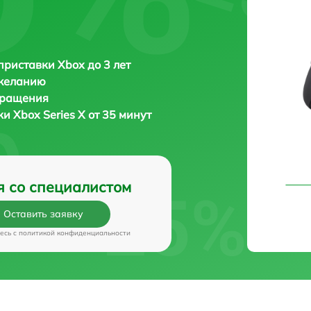
приставки Xbox до 3 лет
 желанию
бращения
вки
Xbox Series X от 35 минут
я со специалистом
Оставить заявку
есь c
политикой конфиденциальности