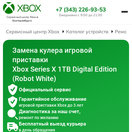
+7 (343) 226-93-53
Ежедневно с 9:00 до 21:00
Сервисный центр Xbox
в
Екатеринбурге
Сервисный центр Xbox
Каталог устройств
Ремонт
Замена кулера игровой
приставки
Xbox Series X 1TB Digital Edition
(Robot White)
Официальный сервис
Гарантийное обслуживание
игровой приставки Xbox до 3 лет
Диагностика за наш счет,
ремонт по желанию
Бесплатный выезд курьера
в день обращения