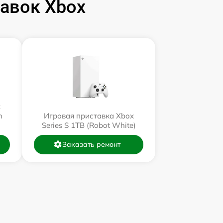
авок Xbox
x
n
Игровая приставка Xbox
Series S 1TB (Robot White)
Заказать ремонт