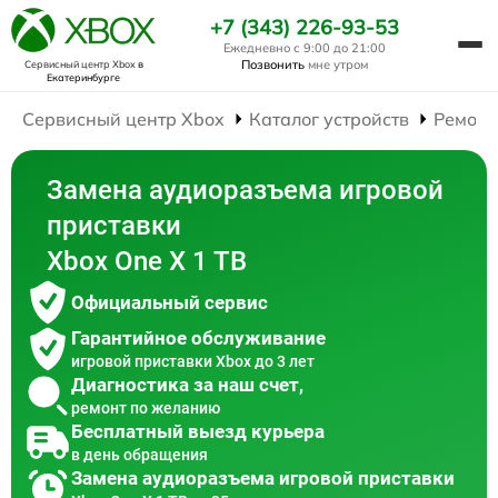
+7 (343) 226-93-53
Ежедневно с 9:00 до 21:00
Позвонить
мне утром
Сервисный центр Xbox
в
Екатеринбурге
Сервисный центр Xbox
Каталог устройств
Ремонт
Замена аудиоразъема игровой
приставки
Xbox One X 1 TB
Официальный сервис
Гарантийное обслуживание
игровой приставки Xbox до 3 лет
Диагностика за наш счет,
ремонт по желанию
Бесплатный выезд курьера
в день обращения
Замена аудиоразъема игровой приставки